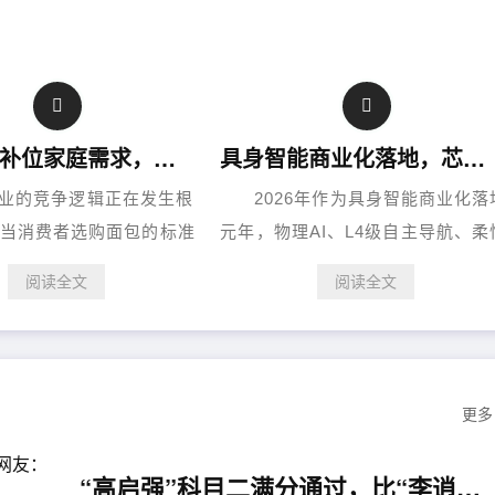
配方迭代补位家庭需求，家悦烘焙A2β牛奶黄油吐司重新定义鲜奶吐司
具身智能商业化落地，芯动源AGV领跑工业AMR全域智能化浪潮
的竞争逻辑正在发生根
2026年作为具身智能商业化落
当消费者选购面包的标准
元年，物理AI、L4级自主导航、柔
甜”转向“原料透明、营养可
智造、集群调度、无灯工厂、数字
阅读全文
阅读全文
吃”，烘焙产品正加速跳出
生等热词席卷智能制造赛道，工业
”的单一属性，向家庭日常
器人正式告别概念演示，全面进入
景渗透。在这一轮......
模化部署新阶段。立足长三角智造
地常......
更多
“高启强”科目二满分通过，比“李逍遥”还多两分，网友： 怪不得“强哥”之前一直骑电动车