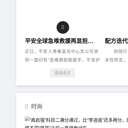
平安全球急难救援再显担当：跨越千里，护送骨折客户平安返乡
近日，平安人寿秦皇岛中心支公司收
烘焙行业
到一面印有“急难救助施援手，平安护
本性转变。
送伴归途”的锦旗。这面锦旗，不仅承
从“松软香
阅读全文
载了客户X女士一家的感激之情，也
控、全龄可
讲述着一个跨越千里的温情救援故
“休闲解馋
事。 异地突遇意外，客户转运陷难题
主食的核心场
202......
时尚