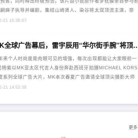
启预售，同时释出终极预告。该片由小说原作者梦枕貘亲自参与
藤嗣麻子执导并编剧，集结山崎贤人、染谷将太双顶流主演，奈
.....
2-21 15:35:07
杨紫MK全球广告幕后，雷宇辰用“华尔街手腕”将顶流
年来个人时尚度是肉眼可见的增强，每次出现都能让大家眼前一
前杨紫以MK亚太区代言人身份奔赴西班牙拍摄MICHAEL KORS
 春夏系列全球广告大片，MK本次春夏广告邀请全球顶尖摄影大师
as掌镜，......
2-21 14:52:38
更多