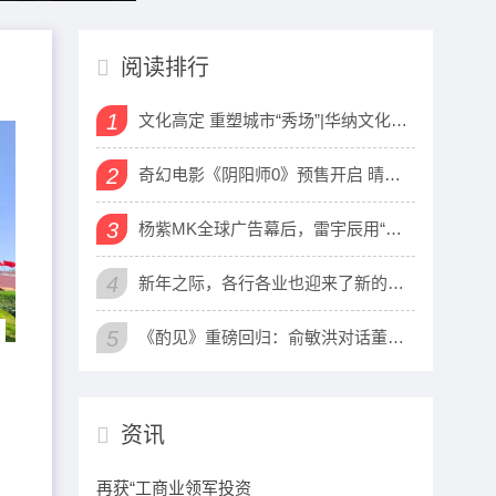
阅读排行
1
文化高定 重塑城市“秀场”|华纳文化刘峰出席中国建筑装饰协会年会
2
奇幻电影《阴阳师0》预售开启 晴明博雅共赴“咒术之战”
3
杨紫MK全球广告幕后，雷宇辰用“华尔街手腕”将顶流价值炼成娱乐圈硬通货
4
新年之际，各行各业也迎来了新的发展机遇与挑战
5
《酌见》重磅回归：俞敏洪对话董明珠 洞见“铁娘子”外壳下的柔软内心
资讯
再获“工商业领军投资