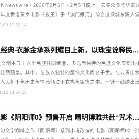
ach Newswire - 2026年2月6日 - 2月5日晚上，云集众多华语影
本年度香港贺岁电影《夜王》于「澳門銀河」综合度假城东翼大
.....
2-09 10:33:14
周大生经典·衣脉金承系列耀目上新，以珠宝诠释民族服饰非遗史
明由五十六个民族共同缔造，多元而独特的民族文化交织出
的壮丽图景。其中，苗族以独特的服饰文化闻名于世。在云贵山
族人民将千年历史与情感倾注于衣襟与银饰之中。一针一线绣出
1-12 14:54:29
奇幻电影《阴阳师0》预售开启 晴明博雅共赴“咒术之
幻文学巅峰之作《阴阳师》系列小说改编的电影《阴阳师0》今