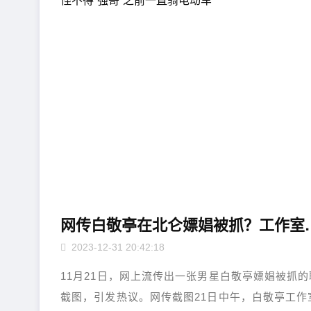
网传白敬亭在北仑嫖娼被抓？工作室回应：恶
2023-12-31 20:42:18
11月21日，网上流传出一张男星白敬亭嫖娼被抓的
截图，引发热议。网传截图21日中午，白敬亭工作