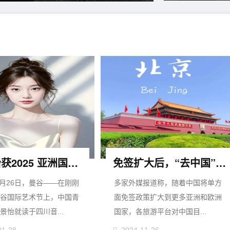
夏景怡获2025 亚洲国际艺术节金奖
免签扩大后，“去中国”预订激增
年1月26日，曼谷——在刚刚
多家外媒报道称，随着中国将单方
谷国际艺术节上，中国青
面免签政策扩大到更多亚洲和欧洲
景怡就读于四川音...
国家，各旅游平台对中国目...