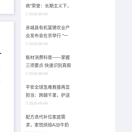
商”荣誉：长期主义下，
联盛新能源的工商业光
2026-08-08
储实践
赤城县有机富锶农业产
业发布会在京举行 “一
泓清水润京华·一片赤诚
2026-08-08
中国建筑装饰协会年会
献锶礼”亮相京城
板材消费科普——掌握
业
三项要点 快速识别真假
产
红棉花板材
2026-08-08
价
平安全球急难救援再显
担当：跨越千里，护送
骨折客户平安返乡
2026-08-08
配方迭代补位家庭需
求，家悦烘焙A2β牛奶