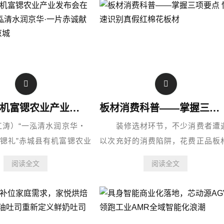
赤城县有机富锶农业产业发布会在京举行 “一泓清水润京华·一片赤诚献锶礼”亮相京城
板材消费科普——掌握三项要点 快速识别真假红棉花板材
江涛）“一泓清水润京华・
装修选材环节，不少消费者遭
锶礼”赤城县有机富锶农业
以次充好的消费陷阱，花费正品板
于中国农业电影电视中心
的购置成本，却购入仿冒产品。近
阅读全文
阅读全文
活动由中共赤城县委、赤
期，市场收到多起消费者咨询，集
府主办，赤城县农业农村
聚焦红棉花板材真伪辨别相关问题
业电影电视中心《乡约》
针对家装选材的防伪痛点，特整理
用鉴别攻略......