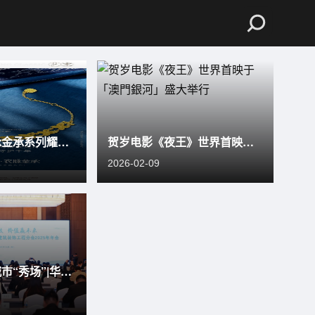
周大生经典·衣脉金承系列耀目上新，以珠宝诠释民族服饰非遗史诗
贺岁电影《夜王》世界首映于「澳門銀河」盛大举行
2026-02-09
文化高定 重塑城市“秀场”|华纳文化刘峰出席中国建筑装饰协会年会