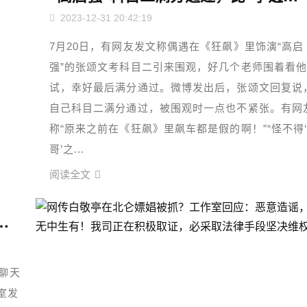
2023-12-31 20:42:19
7月20日，有网友发文称偶遇在《狂飙》里饰演“高启
强”的张颂文考科目二引来围观，好几个老师围着看
试，幸好最后满分通过。微博发出后，张颂文回复说
自己科目二满分通过，被围观时一点也不紧张。有网
称“原来之前在《狂飙》里飙车都是假的啊！”“怪不得
哥’之...
阅读全文
意造谣，无中生有！我司正在积极取证，必采取法律手段坚决维权
聊天
室发