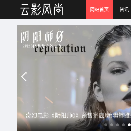
网站首页
资讯
文化高定 重塑城市“秀场”|华纳文化刘
贺岁电影《夜王》世界首映于「澳門銀河
周大生经典·衣脉金承系列耀目上新，以
奇幻电影《阴阳师0》预售开启 晴明博雅
文化高定 重塑城市“秀场”|华纳文化刘