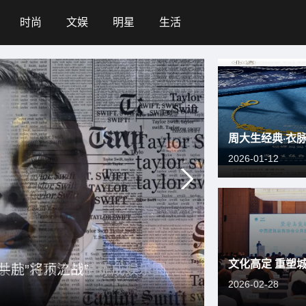
时尚
文娱
明星
生活
2026-01-12
峰出席中国建筑装饰协会年会
」盛大举行
珠宝诠释民族服饰非遗史诗
共赴“咒术之战”
峰出席中国建筑装饰协会年会
杨紫MK全球广告幕后，雷宇辰用“华尔街手腕”将顶流价值炼成娱乐圈硬通货
杨紫MK全球广告幕后，雷宇辰用“华尔街手腕”将顶流价值炼成娱乐圈硬通货
2026-02-28