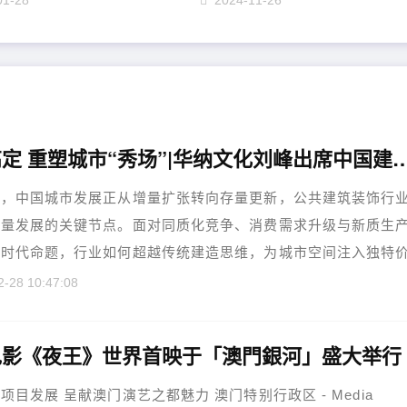
01-28
2024-11-26
文化高定 重塑城市“秀场”|华纳文化刘峰出席
中国城市发展正从增量扩张转向存量更新，公共建筑装饰行
质量发展的关键节点。面对同质化竞争、消费需求升级与新质生
的时代命题，行业如何超越传统建造思维，为城市空间注入独特
....
2-28 10:47:08
电影《夜王》世界首映于「澳門銀河」盛大举行
项目发展 呈献澳门演艺之都魅力 澳门特别行政区 - Media