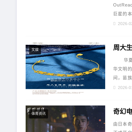
OutRe
巨星的
举行世界首.
2026-0
文娱
华夏文
华文明
间，苗
徙......
2026-0
体育资讯
由日本奇