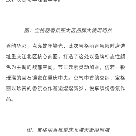
图：宝格丽香氛亚太区品牌大使周翊然
香韵华彩，点亮蛇年鎏光，此次宝格丽香氛限时店选
址重庆江北区核心商圈，打造了这处以品牌标志性颜
色为主调的馥郁空间，节日元素灵动加乘，仿若一颗
璀璨的宝石镶嵌在重庆中央。空气中香韵交织，宝格
丽以珍贵的香氛杰作邂逅熠熠新岁，悦享缤纷香氛作
品。
图：宝格丽香氛重庆北城天街限时店