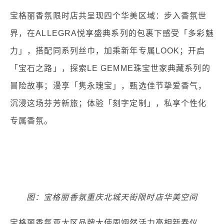
宝格丽香氛限时店共呈现四个华美区域：步入香氛世
界，在ALLEGRA悦享盛典系列的包裹下感受「多彩魅
力」，搭配同系列丝巾，加乘新年专属LOOK；开启
「宝石之路」，探索LE GEMME珠宝世家典藏系列的
冒险故事；漫享「隽永瑰宝」，甄选佳节挚爱香气，
沉浸这场芬芳新旅；体验「刻字定制」，私享个性化
专属香氛。
图：宝格丽香氛重庆北城天街限时店华美空间
宝格丽香氛亚太区品牌大使周翊然活力亮相新春仪