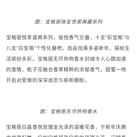
图：宝格丽珠宝世家典藏系列
宝格丽悦享盛典系列，愉悦香气交叠，十支“彩宝瓶”与
八支“白宝瓶”个性化叠喷，自由加乘多姿新年，描绘生
活缤纷多彩。宝格丽无尽热吻香水封缄令人心跳加速
的激情，栀子花融合香草精粹的浓郁香气，甜蜜一吻
开启对爱情的深深迷恋与崭新期盼。
图：宝格丽无尽热吻香水
宝格丽白晶香氛玫瑰金光泽的温暖花香，于新年庆典