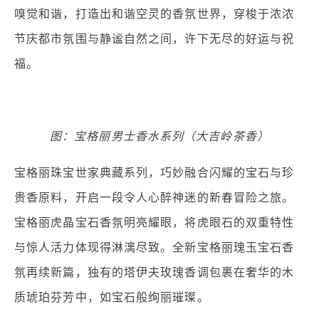
嗅觉和谐，打造出和谐空灵的香氛世界，穿梭于浓浓
节庆都市氛围与静谧自然之间，许下无尽的好运与祝
福。
图：宝格丽男士香水系列（大吉岭茶香）
宝格丽珠宝世家典藏系列，巧妙融合闪耀的宝石与珍
贵香原料，开启一段令人心醉神迷的新春冒险之旅。
宝格丽虎晶宝石香氛明亮耀眼，将虎眼石的双重特性
与惊人活力体现得淋漓尽致。全新宝格丽瑰玉宝石香
氛再续新篇，独有的塔伊夫玫瑰香调包裹在奢华的木
质琥珀芬芳中，如宝石般绚丽璀璨。