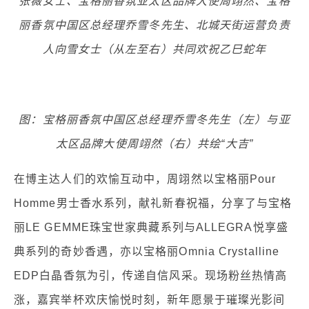
张薇女士、宝格丽香氛亚太区品牌大使周翊然、宝格
丽香氛中国区总经理乔雪冬先生、北城天街运营负责
人向雪女士（从左至右）共同欢祝乙巳蛇年
图：宝格丽香氛中国区总经理乔雪冬先生（左）与亚
太区品牌大使周翊然（右）共绘“大吉”
在博主达人们的欢愉互动中，周翊然以宝格丽Pour
Homme男士香水系列，献礼新春祝福，分享了与宝格
丽LE GEMME珠宝世家典藏系列与ALLEGRA悦享盛
典系列的奇妙香遇，亦以宝格丽Omnia Crystalline
EDP白晶香氛为引，传递自信风采。现场粉丝热情高
涨，嘉宾举杯欢庆愉悦时刻，新年愿景于璀璨光影间