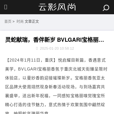
首页
>
时尚
文章正文
灵蛇献瑞，香伴新岁 BVLGARI宝格丽香氛重庆北城天街限时店赴约璀璨新春
2025-01-20 10:58:12
【2024年1月11日，重庆】悦启耀目新篇，香遇意式
美学，BVLGARI宝格丽香氛于重庆北城天街臻呈限时
体验店，以曼妙香韵迎接璀璨新岁。宝格丽香氛亚太
区品牌大使周翊然现身新春活动现场，与到场嘉宾共
襄盛举，送出新年祝福，一同感知宝格丽嗅觉瑰宝所
精心打造的佳节魅力，意式热情于欢聚氛围中翩然绽
放，映照蛇年瑰丽华章。