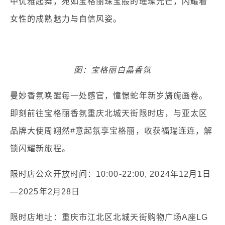
中优雅起舞，宛如宝格丽珠宝般的璀璨光芒，闪耀着
女性的成熟魅力与自信风姿。
图：宝格丽白晶香氛
曼妙香氛唤醒每一处感官，憧憬蛇年新岁旖旎画卷。
即刻前往宝格丽香氛重庆北城天街限时店，与亚太区
品牌大使周翊然#意起氛享宝格丽，收获福瑞连连，解
锁闪耀新旅程。
限时店公众开放时间：10:00-22:00, 2024年12月1日
—2025年2月28日
限时店地址：重庆市江北区北城天街购物广场A座LG